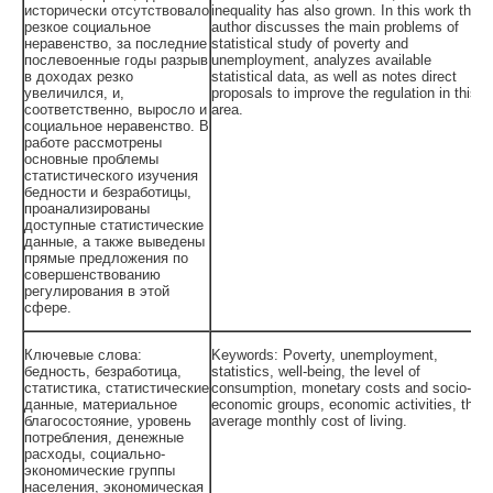
исторически отсутствовало
inequality has also grown. In this work the
резкое социальное
author discusses the main problems of
неравенство, за последние
statistical study of poverty and
послевоенные годы разрыв
unemployment, analyzes available
в доходах резко
statistical data, as well as notes direct
увеличился, и,
proposals to improve the regulation in this
соответственно, выросло и
area.
социальное неравенство. В
работе рассмотрены
основные проблемы
статистического изучения
бедности и безработицы,
проанализированы
доступные статистические
данные, а также выведены
прямые предложения по
совершенствованию
регулирования в этой
сфере.
Ключевые слова:
Keywords: Poverty, unemployment,
бедность, безработица,
statistics, well-being, the level of
статистика, статистические
consumption, monetary costs and socio-
данные, материальное
economic groups, economic activities, the
благосостояние, уровень
average monthly cost of living.
потребления, денежные
расходы, социально-
экономические группы
населения, экономическая