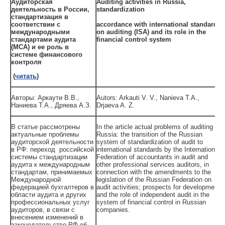
Аудиторская
Auditing activities in Russia,
деятельность в России,
standardization
стандартизация в
in
соответствии с
accordance with international standards
международными
on auditing (ISA) and its role in the
стандартами аудита
financial control system
(МСА) и ее роль в
системе финансового
контроля
(
читать
)
Авторы: Аркаути В.В.,
Autors: Arkauti V. V., Nanieva T.A.,
Наниева Т.А., Дряева А.З.
Drjaeva A. Z.
В статье рассмотрены
In the article actual problems of auditing in
актуальные проблемы
Russia: the transition of the Russian
аудиторской деятельности
system of standardization of audit to
в РФ: переход российской
international standards by the International
системы стандартизации
Federation of accountants in audit and
аудита к международным
other professional services auditors, in
стандартам, принимаемых
connection with the amendments to the
Международной
legislation of the Russian Federation on
федерацией бухгалтеров в
audit activities; prospects for development
области аудита и других
and the role of independent audit in the
профессиональных услуг
system of financial control in Russian
аудиторов, в связи с
companies.
внесением изменений в
законодательство РФ об