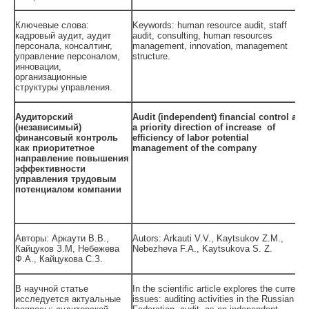
Ключевые слова:
Keywords: human resource audit, staff
кадровый аудит, аудит
audit, consulting, human resources
персонала, консалтинг,
management, innovation, management
управление персоналом,
structure.
инновации,
организационные
структуры управления.
Аудиторский
Audit (independent) financial control as
(независимый)
a priority direction of increase of
финансовый контроль
efficiency of labor potential
как приоритетное
management of the company
направление повышения
эффективности
управления трудовым
потенциалом компании
Авторы: Аркаути В.В.,
Autors: Arkauti V.V., Kaytsukov Z.M.,
Кайцуков З.М, Небежева
Nebezheva F.A., Kaytsukova S. Z.
Ф.А., Кайцукова С.З.
В научной статье
In the scientific article explores the current
исследуется актуальные
issues: auditing activities in the Russian