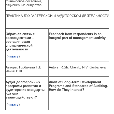
финансовое состояние,
акционерные общества.
ПРАКТИКА БУХГАЛТЕРСКОЙ И АУДИТОРСКОЙ ДЕЯТЕЛЬНОСТИ
Обратная связь с
Feedback from respondents is an
респондентами –
integral part of management activity
составляющая
управленческой
деятельности
(
читать
)
Авторы: Горбанева Н.В.,
Autors: R.Sh. Chenib, N.V. Gorbaneva
Чениб Р.Ш.
Аудит долгосрочных
Audit of Long-Term Development
программ развития и
Programs and Standards of Auditing.
аудиторские стандарты.
How do They Interact?
Как они
взаимодействуют?
(
читать
)