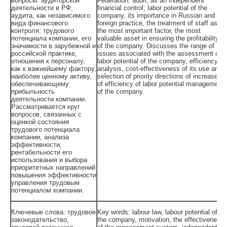
вопросы: аудиторской
Federation, audit, as an independent
деятельности в РФ,
financial control; labor potential of the
аудита, как независимого
company, its importance in Russian and
вида финансового
foreign practice, the treatment of staff as
контроля; трудового
the most important factor, the most
потенциала компании, его
valuable asset in ensuring the profitability
значимости в зарубежной и
of the company. Discusses the range of
российской практике,
issues associated with the assessment of
отношения к персоналу,
labor potential of the company, efficiency
как к важнейшему фактору,
analysis, cost-effectiveness of its use and
наиболее ценному активу,
selection of priority directions of increase
обеспечивающему
of efficiency of labor potential management
прибыльность
of the company.
деятельности компании.
Рассматривается круг
вопросов, связанных с
оценкой состояния
трудового потенциала
компании, анализа
эффективности,
рентабельности его
использования и выбора
приоритетных направлений
повышения эффективности
управления трудовым
потенциалом компании.
Ключевые слова: трудовое
Key words: labour law, labour potential of
законодательство,
the company, motivation, the effectiveness