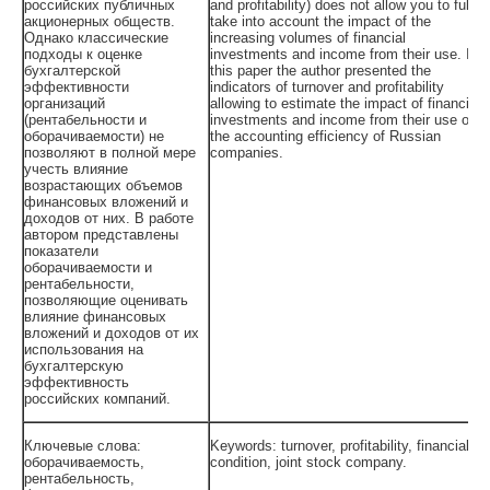
российских публичных
and profitability) does not allow you to fully
акционерных обществ.
take into account the impact of the
Однако классические
increasing volumes of financial
подходы к оценке
investments and income from their use. In
бухгалтерской
this paper the author presented the
эффективности
indicators of turnover and profitability
организаций
allowing to estimate the impact of financial
(рентабельности и
investments and income from their use on
оборачиваемости) не
the accounting efficiency of Russian
позволяют в полной мере
companies.
учесть влияние
возрастающих объемов
финансовых вложений и
доходов от них. В работе
автором представлены
показатели
оборачиваемости и
рентабельности,
позволяющие оценивать
влияние финансовых
вложений и доходов от их
использования на
бухгалтерскую
эффективность
российских компаний.
Ключевые слова:
Keywords: turnover, profitability, financial
оборачиваемость,
condition, joint stock company.
рентабельность,