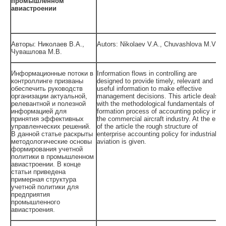
промышленном
авиастроении
Авторы: Николаев В.А.,
Autors: Nikolaev V.A., Chuvashlova M.V.
Чувашлова М.В.
Информационные потоки в
Information flows in controlling are
контроллинге призваны
designed to provide timely, relevant and
обеспечить руководств
useful information to make effective
организации актуальной,
management decisions. This article deals
релевантной и полезной
with the methodological fundamentals of
информацией для
formation process of accounting policy in
принятия эффективных
the commercial aircraft industry. At the end
управленческих решений.
of the article the rough structure of
В данной статье раскрыты
enterprise accounting policy for industrial
методологические основы
aviation is given.
формирования учетной
политики в промышленном
авиастроении. В конце
статьи приведена
примерная структура
учетной политики для
предприятия
промышленного
авиастроения.