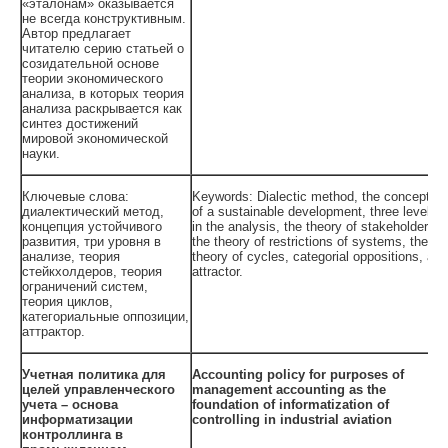
«эталонам» оказывается
не всегда конструктивным.
Автор предлагает
читателю серию статьей о
созидательной основе
теории экономического
анализа, в которых теория
анализа раскрывается как
синтез достижений
мировой экономической
науки.
Ключевые слова:
Keywords: Dialectic method, the concept
диалектический метод,
of a sustainable development, three levels
концепция устойчивого
in the analysis, the theory of stakeholders,
развития, три уровня в
the theory of restrictions of systems, the
анализе, теория
theory of cycles, categorial oppositions, an
стейкхолдеров, теория
attractor.
ограничений систем,
теория циклов,
категориальные оппозиции,
аттрактор.
Учетная политика для
Accounting policy for purposes of
целей управленческого
management accounting as the
учета – основа
foundation of informatization of
информатизации
controlling in industrial aviation
контроллинга в