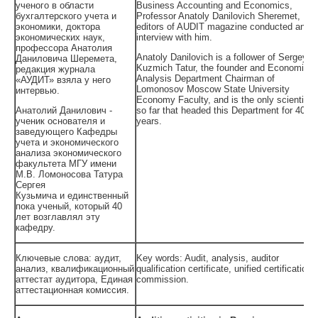
ученого в области
Business Accounting and Economics,
бухгалтерского учета и
Professor Anatoly Danilovich Sheremet,
экономики, доктора
editors of AUDIT magazine conducted an
экономических наук,
interview with him.
профессора Анатолия
Anatoly Danilovich is a follower of Sergey
Даниловича Шеремета,
Kuzmich Tatur, the founder and Economic
редакция журнала
Analysis Department Chairman of
«АУДИТ» взяла у него
Lomonosov Moscow State University
интервью.
Economy Faculty, and is the only scientist
Анатолий Данилович -
so far that headed this Department for 40
ученик основателя и
years.
заведующего Кафедры
учета и экономического
анализа экономического
факультета МГУ имени
М.В. Ломоносова Татура
Сергея
Кузьмича и единственный
пока ученый, который 40
лет возглавлял эту
кафедру.
Ключевые слова: аудит,
Key words: Audit, analysis, auditor
анализ, квалификационный
qualification certificate, unified certification
аттестат аудитора, Единая
commission.
аттестационная комиссия.