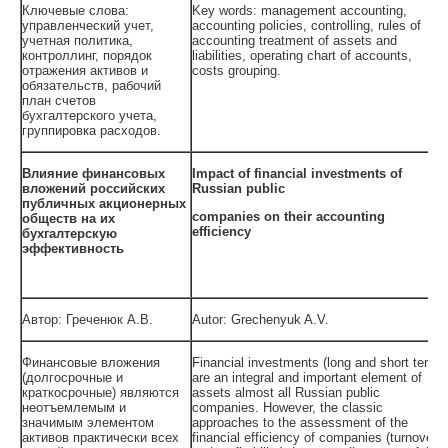
Ключевые слова:
Key words: management accounting,
управленческий учет,
accounting policies, controlling, rules of
учетная политика,
accounting treatment of assets and
контроллинг, порядок
liabilities, operating chart of accounts,
отражения активов и
costs grouping.
обязательств, рабочий
план счетов
бухгалтерского учета,
группировка расходов.
Влияние финансовых
Impact of financial investments of
вложений российских
Russian public
публичных акционерных
companies on their accounting
обществ на их
efficiency
бухгалтерскую
эффективность
Автор: Греченюк А.В.
Autor: Grechenyuk A.V.
Финансовые вложения
Financial investments (long and short term)
(долгосрочные и
are an integral and important element of
краткосрочные) являются
assets almost all Russian public
неотъемлемым и
companies. However, the classic
значимым элементом
approaches to the assessment of the
активов практически всех
financial efficiency of companies (turnover