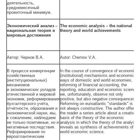
деятельность,
среднемесячный
прожиточный минимум.
Экономический анализ –
The economic analysis – the national
национальная теория и
theory and world achievements
мировые достижения
Автор: Чернов В.А.
Autor: Chernov V.A.
В процессе конвергенции
In the course of convergence of economic
хозяйственных
(institutional) mechanisms and economic
(институциональных)
ways of domestic and world economies,
механизмов
reforming of financial accounting, the
и экономических укладов
reporting, education and economic science,
отечественной и мировой
we, unfortunately, observe not only
экономик, реформирования
positive, but also negative consequences.
бухгалтерского учёта,
Reforming on euroatlantic "standards" is
отчётности, образования и
not always constructive. The author offers
экономической науки, мы,
the reader a series article about a creative
к сожалению, наблюдаем
basis of the theory of the economic
не только позитивные, но и
analysis in which the theory of the analysis
негативные последствия.
reveals as synthesis of achievements of
Реформирование по
world economic science.
евроатлантическим