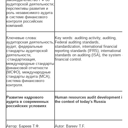
аудиторской деятельности;
перспективы развития и
роль независимого аудита
в системе финансового
контроля российских
компаний.
Ключевые слова:
Key words: auditing activity, auditing,
аудиторская деятельность,
Federal auditing standards,
аудит, федеральные
standardization, international financial
стандарты аудиторской
reporting standards (IFRS), international
деятельности,
standards on auditing (ISA), the system of
стандартизация,
financial control.
международные стандарты
финансовой отчетности
(МСФО), международные
стандарты аудита (МСА),
система финансового
контроля.
Развитие кадрового
Human resources audit development in
аудита в современных
the context of today's Russia
российских условиях
Автор: Бареев Т.Ф.
Autor: Bareev T.F.