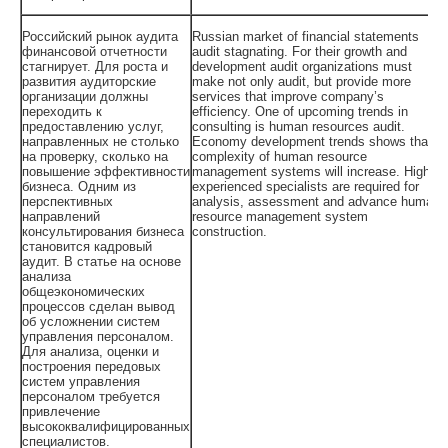
Российский рынок аудита
Russian market of financial statements
финансовой отчетности
audit stagnating. For their growth and
стагнирует. Для роста и
development audit organizations must
развития аудиторские
make not only audit, but provide more
организации должны
services that improve company’s
переходить к
efficiency. One of upcoming trends in
предоставлению услуг,
consulting is human resources audit.
направленных не столько
Economy development trends shows that
на проверку, сколько на
complexity of human resource
повышение эффективности
management systems will increase. Highly
бизнеса. Одним из
experienced specialists are required for
перспективных
analysis, assessment and advance human
направлений
resource management system
консультирования бизнеса
construction.
становится кадровый
аудит. В статье на основе
анализа
общеэкономических
процессов сделан вывод
об усложнении систем
управления персоналом.
Для анализа, оценки и
построения передовых
систем управления
персоналом требуется
привлечение
высококвалифицированных
специалистов.