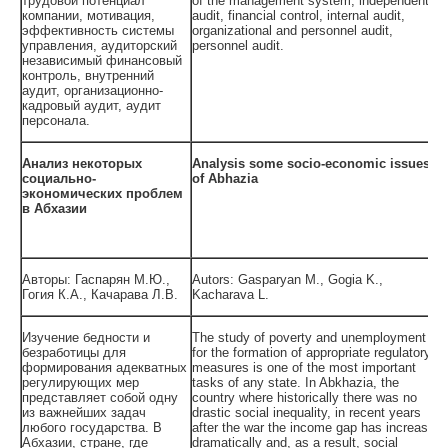
трудовой потенциал
of the management system, independent
компании, мотивация,
audit, financial control, internal audit,
эффективность системы
organizational and personnel audit,
управления, аудиторский
personnel audit.
независимый финансовый
контроль, внутренний
аудит, организационно-
кадровый аудит, аудит
персонала.
Анализ некоторых
Analysis some socio-economic issues
социально-
of Abhazia
экономических проблем
в Абхазии
Авторы: Гаспарян М.Ю.,
Autors: Gasparyan M., Gogia K.,
Гогия К.А., Качарава Л.В.
Kacharava L.
Изучение бедности и
The study of poverty and unemployment
безработицы для
for the formation of appropriate regulatory
формирования адекватных
measures is one of the most important
регулирующих мер
tasks of any state. In Abkhazia, the
представляет собой одну
country where historically there was no
из важнейших задач
drastic social inequality, in recent years
любого государства. В
after the war the income gap has increased
Абхазии, стране, где
dramatically and, as a result, social