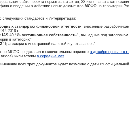
еральном сайте проекта нормативных актов, 22 июня начат этап незави
нфина о введении в действие новых документов
МСФО
на территории Ро
ю следующих стандартов и Интерпретаций:
родных стандартах финансовой отчетности
, внесенные разработчика
014-2016 гг.
е
IAS 40 “Инвестиционная собственность”
, вышедшие под заголовком
ории в категорию”
22
“Транзакции с иностранной валютой и учет авансов”
вет по МСФО представил в окончательном варианте
в декабре прошлого г
м числе) были готовы
в середине мая
.
рименение всех трех документов будет возможно с даты их официальной