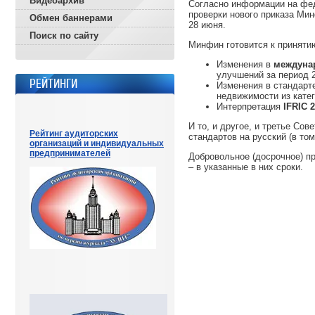
Видеоархив
Согласно информации на фед
проверки нового приказа Ми
Обмен баннерами
28 июня.
Поиск по сайту
Минфин готовится к приняти
Изменения в
междуна
улучшений за период 2
РЕЙТИНГИ
Изменения в стандарт
недвижимости из катег
Интерпретация
IFRIC 
И то, и другое, и третье Со
Рейтинг аудиторских
стандартов на русский (в то
организаций и индивидуальных
предпринимателей
Добровольное (досрочное) п
– в указанные в них сроки.