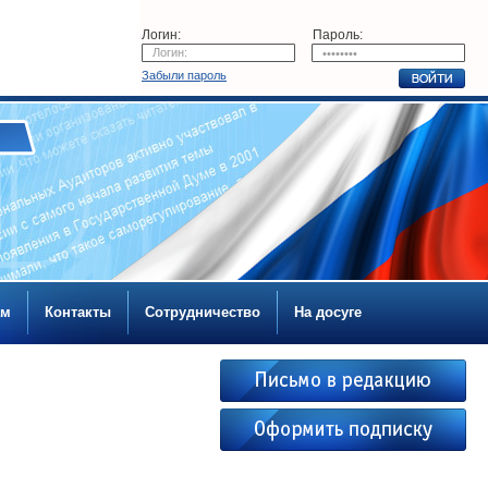
Логин:
Пароль:
Забыли пароль
ам
Контакты
Сотрудничество
На досуге