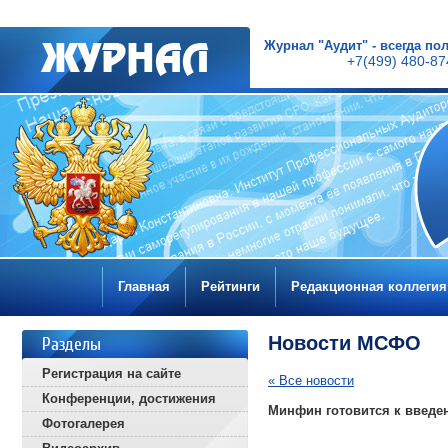
Журнал "Аудит" - всегда п
+7(499) 480-87
Главная
Рейтинги
Редакционная коллегия
Новости МСФО
Разделы
Регистрация на сайте
« Все новости
Конференции, достижения
Минфин готовится к введ
Фотогалерея